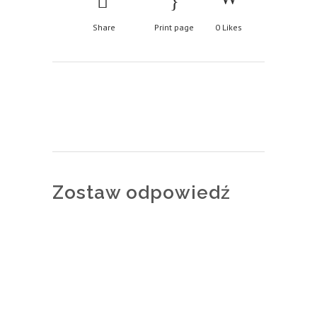
Share
Print page
0
Likes
Zostaw odpowiedź