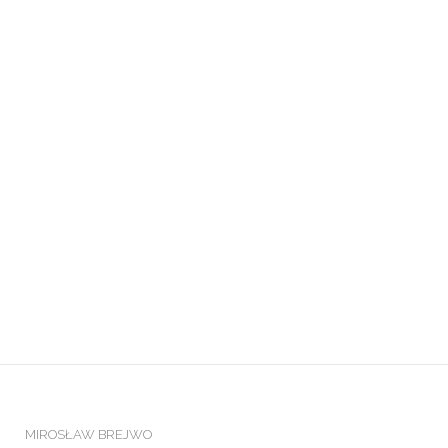
MIROSŁAW BREJWO