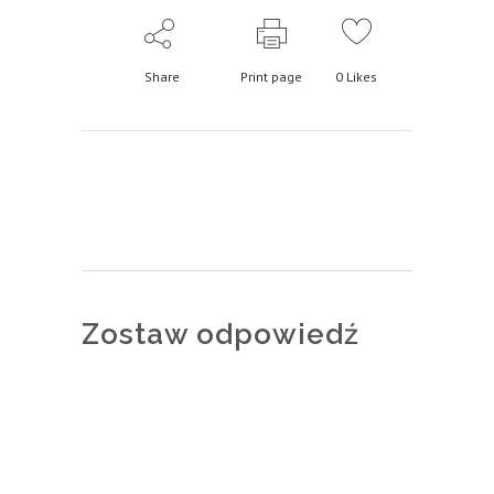
Share
Print page
0
Likes
Zostaw odpowiedź