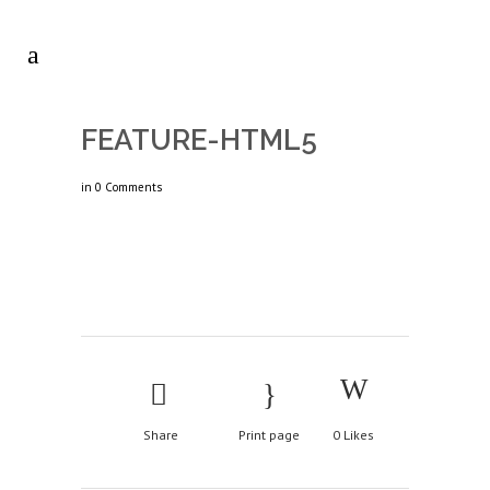
FEATURE-HTML5
in
0 Comments
Share
Print page
0
Likes