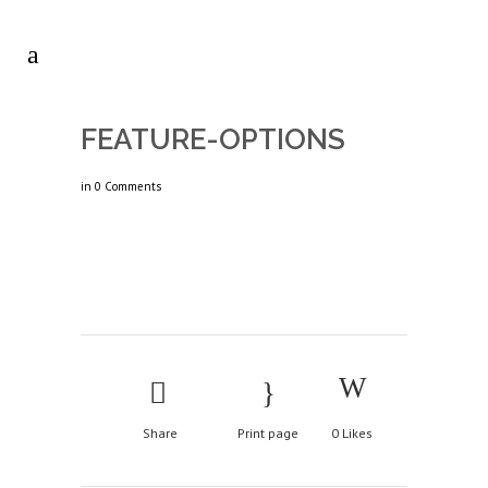
FEATURE-OPTIONS
in
0 Comments
Share
Print page
0
Likes