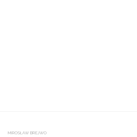
MIROSŁAW BREJWO