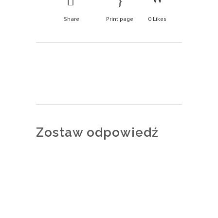
Share
Print page
0
Likes
Zostaw odpowiedź