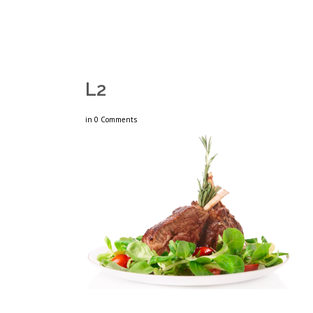
L2
in
0 Comments