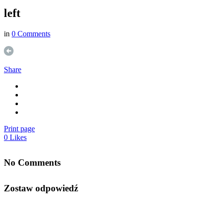
left
in
0 Comments
Share
Print page
0
Likes
No Comments
Zostaw odpowiedź