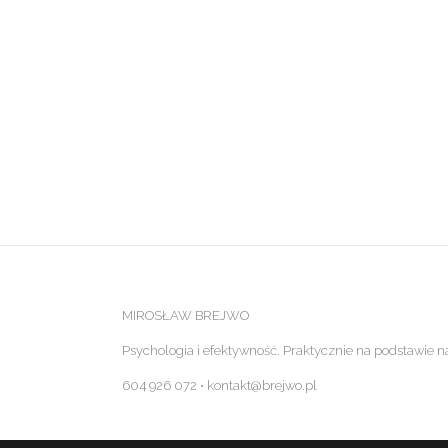
MIROSŁAW BREJWO
Psychologia i efektywność. Praktycznie na podstawie n
604 926 072 ⋅ kontakt@brejwo.pl