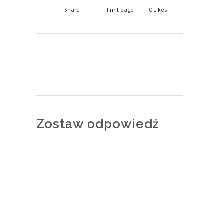
Share
Print page
0
Likes
Zostaw odpowiedź