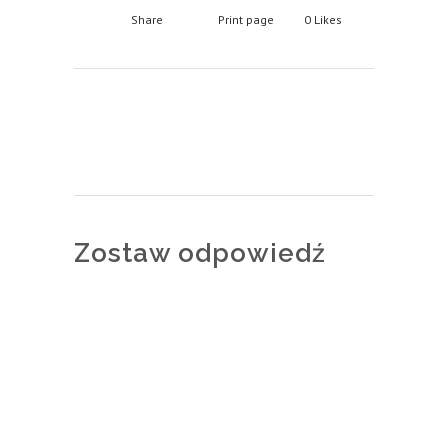
Share
Print page
0
Likes
Zostaw odpowiedź