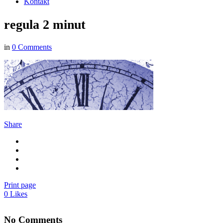
Kontakt
regula 2 minut
in
0 Comments
Share
Print page
0
Likes
No Comments