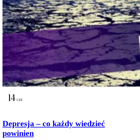
14
CZE
Depresja – co każdy wiedzieć
powinien