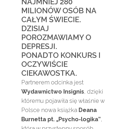
NAJMNIEJ 280
MILIONÓW OSÓB NA
CAŁYM ŚWIECIE.
DZISIAJ
POROZMAWIAMY O
DEPRESJI.
PONADTO KONKURS I
OCZYWIŚCIE
CIEKAWOSTKA.
Partnerem odcinka jest
Wydawnictwo Insignis
, dzięki
któremu pojawiła się właśnie w
Polsce nowa książka
Deana
Burnetta pt. „Psycho-logika”
,
która w przystępny sposób